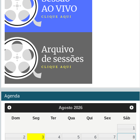
Agenda
Agosto
2026
Dom
Seg
Ter
Qua
Qui
Sex
Sáb
1
2
3
4
5
6
7
8