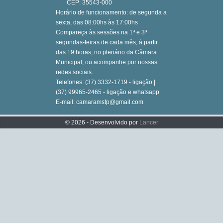
CEP: 35543-000
Horário de funcionamento: de segunda a
sexta, das 08:00hs às 17:00hs
Compareça às sessões na 1ª e 3ª
segundas-feiras de cada mês, à partir
das 19 horas, no plenário da Câmara
Municipal, ou acompanhe por nossas
redes sociais.
Telefones: (37) 3332-1719 - ligação |
(37) 99965-2465 - ligação e whatsapp
E-mail: camaramsfp@gmail.com
© 2026 - Desenvolvido por
Lancer