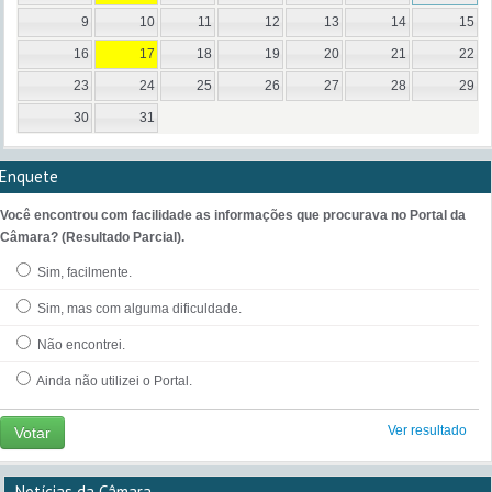
9
10
11
12
13
14
15
16
17
18
19
20
21
22
23
24
25
26
27
28
29
30
31
Enquete
Você encontrou com facilidade as informações que procurava no Portal da
Câmara? (Resultado Parcial).
Sim, facilmente.
Sim, mas com alguma dificuldade.
Não encontrei.
Ainda não utilizei o Portal.
Ver resultado
Votar
Notícias da Câmara