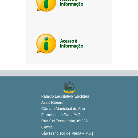
Palácio Legislativo 'Euclides
Assis Ribeiro'
Câmara Municipal de São
Francisco de Paula/MG
Rua Cel Teodorinho, nº 282 -
Centro
São Francisco de Paula – MG |