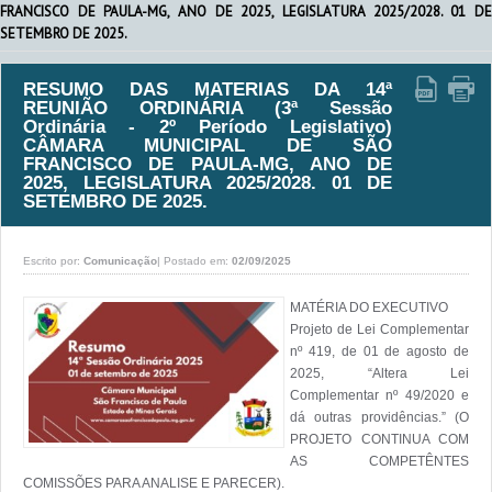
FRANCISCO DE PAULA-MG, ANO DE 2025, LEGISLATURA 2025/2028. 01 DE
SETEMBRO DE 2025.
RESUMO DAS MATERIAS DA 14ª
REUNIÃO ORDINÁRIA (3ª Sessão
Ordinária - 2º Período Legislativo)
CÂMARA MUNICIPAL DE SÃO
FRANCISCO DE PAULA-MG, ANO DE
2025, LEGISLATURA 2025/2028. 01 DE
SETEMBRO DE 2025.
Escrito por:
Comunicação
|
Postado em:
02/09/2025
MATÉRIA DO EXECUTIVO

Projeto de Lei Complementar 
nº 419, de 01 de agosto de 
2025, “Altera Lei 
Complementar nº 49/2020 e 
dá outras providências.” (O 
PROJETO CONTINUA COM 
AS COMPETÊNTES 
COMISSÕES PARA ANALISE E PARECER).
