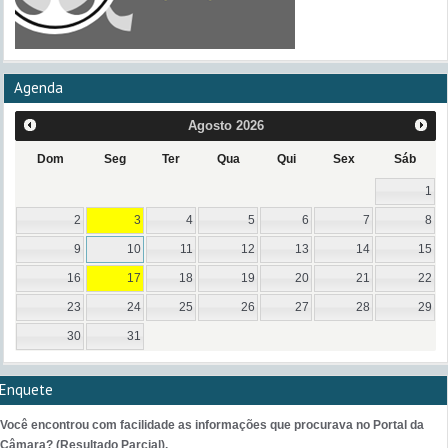
Agenda
Agosto
2026
Dom
Seg
Ter
Qua
Qui
Sex
Sáb
1
2
3
4
5
6
7
8
9
10
11
12
13
14
15
16
17
18
19
20
21
22
23
24
25
26
27
28
29
30
31
Enquete
Você encontrou com facilidade as informações que procurava no Portal da
Câmara? (Resultado Parcial).