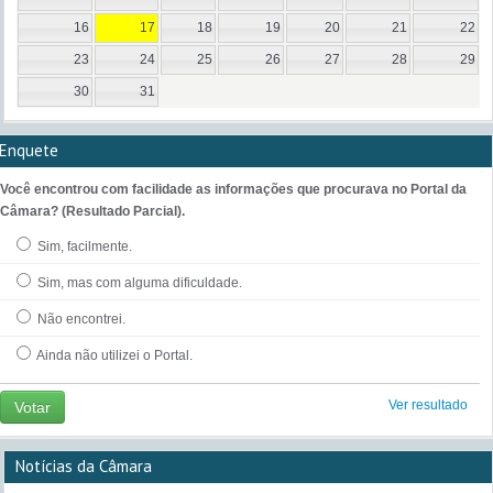
16
17
18
19
20
21
22
23
24
25
26
27
28
29
30
31
Enquete
Você encontrou com facilidade as informações que procurava no Portal da
Câmara? (Resultado Parcial).
Sim, facilmente.
Sim, mas com alguma dificuldade.
Não encontrei.
Ainda não utilizei o Portal.
Ver resultado
Votar
Notícias da Câmara