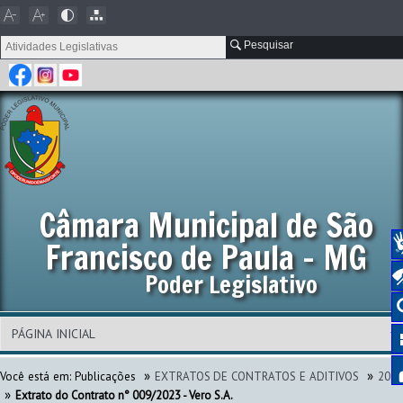
Pesquisar
Câmara Municipal de São
Francisco de Paula - MG
Poder Legislativo
»
»
Você está em:
Publicações
EXTRATOS DE CONTRATOS E ADITIVOS
202
»
Extrato do Contrato n° 009/2023 - Vero S.A.