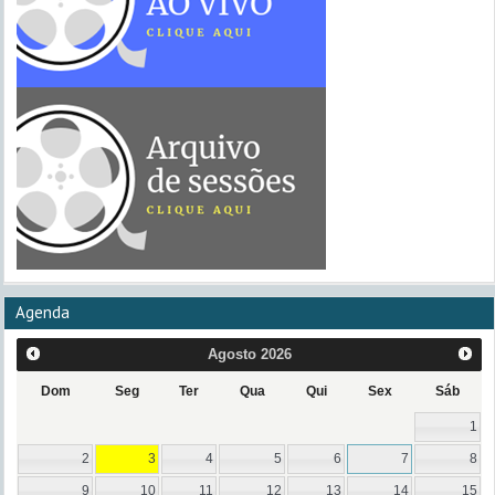
Agenda
Agosto
2026
Dom
Seg
Ter
Qua
Qui
Sex
Sáb
1
2
3
4
5
6
7
8
9
10
11
12
13
14
15