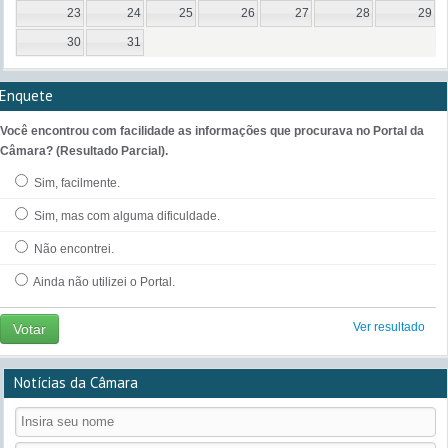
23
24
25
26
27
28
29
30
31
Enquete
Você encontrou com facilidade as informações que procurava no Portal da
Câmara? (Resultado Parcial).
Sim, facilmente.
Sim, mas com alguma dificuldade.
Não encontrei.
Ainda não utilizei o Portal.
Ver resultado
Votar
Notícias da Câmara