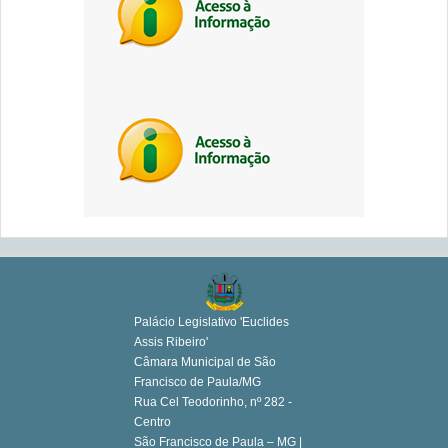
Palácio Legislativo 'Euclides
Assis Ribeiro'
Câmara Municipal de São
Francisco de Paula/MG
Rua Cel Teodorinho, nº 282 -
Centro
São Francisco de Paula – MG |