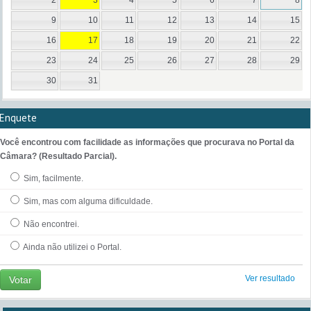
2
3
4
5
6
7
8
9
10
11
12
13
14
15
16
17
18
19
20
21
22
23
24
25
26
27
28
29
30
31
Enquete
Você encontrou com facilidade as informações que procurava no Portal da
Câmara? (Resultado Parcial).
Sim, facilmente.
Sim, mas com alguma dificuldade.
Não encontrei.
Ainda não utilizei o Portal.
Ver resultado
Votar