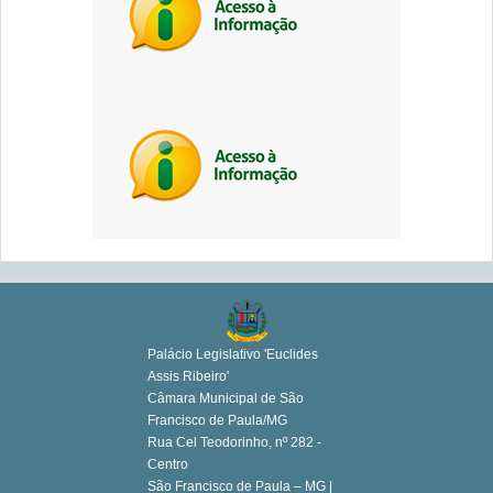
Palácio Legislativo 'Euclides
Assis Ribeiro'
Câmara Municipal de São
Francisco de Paula/MG
Rua Cel Teodorinho, nº 282 -
Centro
São Francisco de Paula – MG |