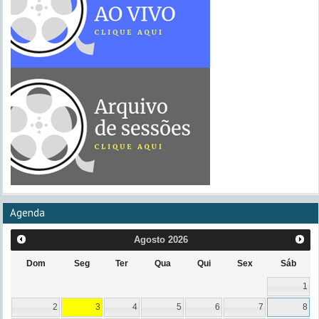
Agenda
Agosto
2026
Dom
Seg
Ter
Qua
Qui
Sex
Sáb
1
2
3
4
5
6
7
8