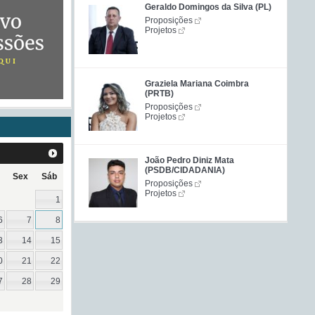
Geraldo Domingos da Silva (PL)
Proposições
Projetos
Graziela Mariana Coimbra
(PRTB)
Proposições
Projetos
João Pedro Diniz Mata
(PSDB/CIDADANIA)
Sex
Sáb
Proposições
Projetos
1
6
7
8
3
14
15
0
21
22
7
28
29