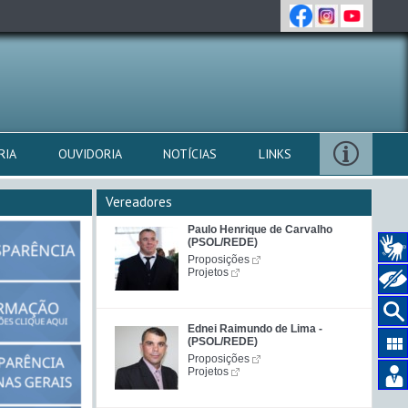
RIA
OUVIDORIA
NOTÍCIAS
LINKS
Vereadores
Paulo Henrique de Carvalho
(PSOL/REDE)
Proposições
Projetos
Ednei Raimundo de Lima -
(PSOL/REDE)
Proposições
Projetos