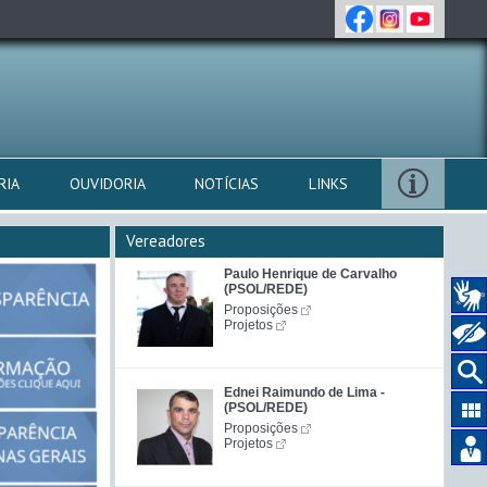
RIA
OUVIDORIA
NOTÍCIAS
LINKS
Vereadores
Paulo Henrique de Carvalho
(PSOL/REDE)
Proposições
Projetos
Ednei Raimundo de Lima -
(PSOL/REDE)
Proposições
Projetos