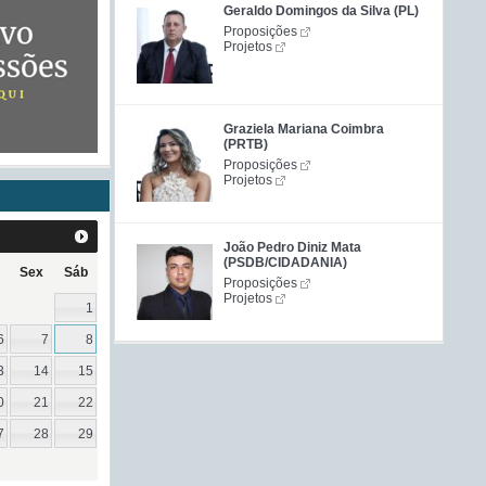
Geraldo Domingos da Silva (PL)
Proposições
Projetos
Graziela Mariana Coimbra
(PRTB)
Proposições
Projetos
João Pedro Diniz Mata
(PSDB/CIDADANIA)
Sex
Sáb
Proposições
Projetos
1
6
7
8
3
14
15
0
21
22
7
28
29