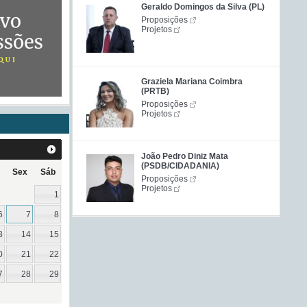
Geraldo Domingos da Silva (PL)
Proposições
Projetos
Graziela Mariana Coimbra
(PRTB)
Proposições
Projetos
João Pedro Diniz Mata
(PSDB/CIDADANIA)
Sex
Sáb
Proposições
Projetos
1
6
7
8
3
14
15
0
21
22
7
28
29