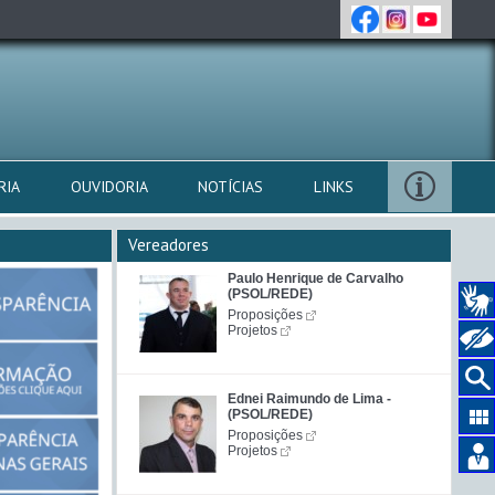
RIA
OUVIDORIA
NOTÍCIAS
LINKS
Vereadores
Paulo Henrique de Carvalho
(PSOL/REDE)
Proposições
Projetos
Ednei Raimundo de Lima -
(PSOL/REDE)
Proposições
Projetos