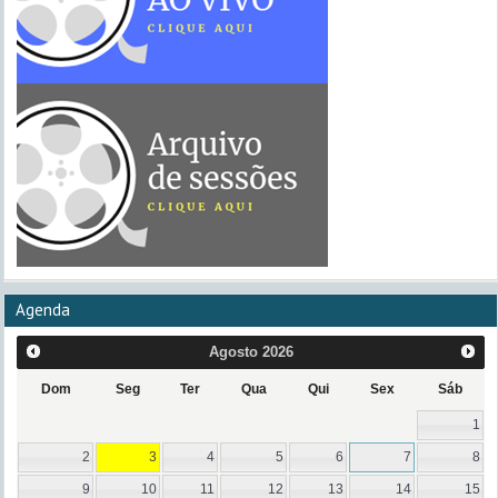
Agenda
Agosto
2026
Dom
Seg
Ter
Qua
Qui
Sex
Sáb
1
2
3
4
5
6
7
8
9
10
11
12
13
14
15