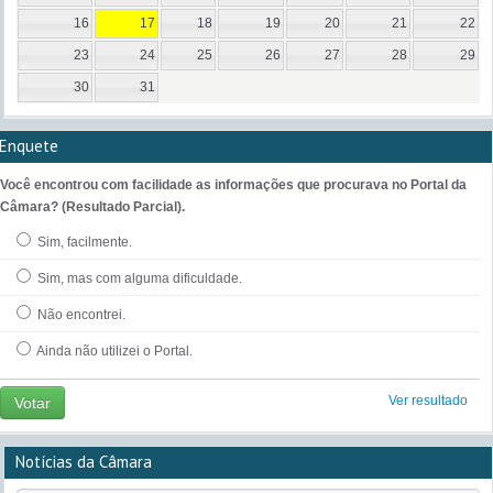
16
17
18
19
20
21
22
23
24
25
26
27
28
29
30
31
Enquete
Você encontrou com facilidade as informações que procurava no Portal da
Câmara? (Resultado Parcial).
Sim, facilmente.
Sim, mas com alguma dificuldade.
Não encontrei.
Ainda não utilizei o Portal.
Ver resultado
Votar
Notícias da Câmara